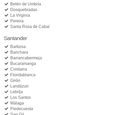
Belén de Umbría
Dosquebradas
La Virginia
Pereira
Santa Rosa de Cabal
Santander
Barbosa
Barichara
Barrancabermeja
Bucaramanga
Cimitarra
Floridablanca
Girón
Landázuri
Lebríja
Los Santos
Málaga
Piedecuesta
San Gil