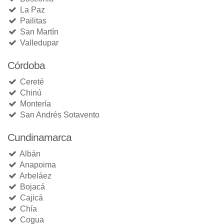
La Paz
Pailitas
San Martín
Valledupar
Córdoba
Cereté
Chinú
Montería
San Andrés Sotavento
Cundinamarca
Albán
Anapoima
Arbeláez
Bojacá
Cajicá
Chía
Cogua