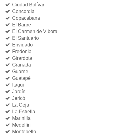
Ciudad Bolívar
Concordia
Copacabana
El Bagre
El Carmen de Viboral
El Santuario
Envigado
Fredonia
Girardota
Granada
Guarne
Guatapé
Itagui
Jardín
Jericó
La Ceja
La Estrella
Marinilla
Medellín
Montebello