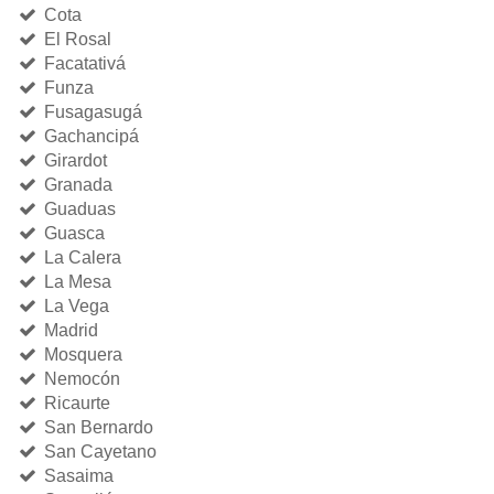
Cota
El Rosal
Facatativá
Funza
Fusagasugá
Gachancipá
Girardot
Granada
Guaduas
Guasca
La Calera
La Mesa
La Vega
Madrid
Mosquera
Nemocón
Ricaurte
San Bernardo
San Cayetano
Sasaima