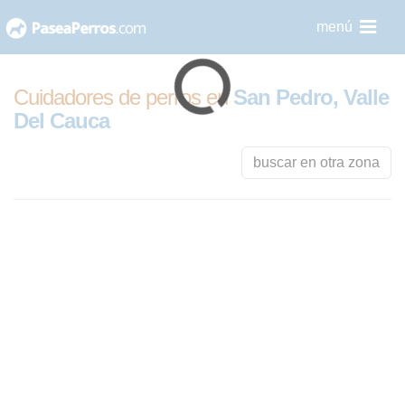
saltar
menú
al
contenido
Cuidadores de perros en
San Pedro, Valle
Del Cauca
buscar en otra zona