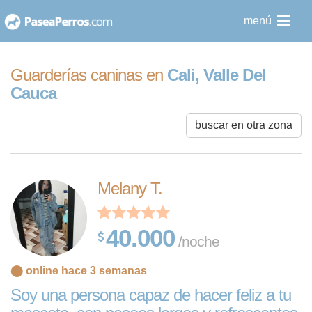
saltar
menú
al
contenido
Guarderías caninas en
Cali, Valle Del
Cauca
buscar en otra zona
Melany T.
40.000
/noche
⬤ online hace 3 semanas
Soy una persona capaz de hacer feliz a tu