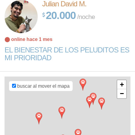
Julian David M.
20.000
/noche
⬤ online hace 1 mes
Leaflet
| Map
EL BIENESTAR DE LOS PELUDITOS ES
data ©
OpenStreetMap
MI PRIORIDAD
contributors,
CC-BY-SA
,
Imagery ©
Mapbox
+
buscar al mover el mapa
−