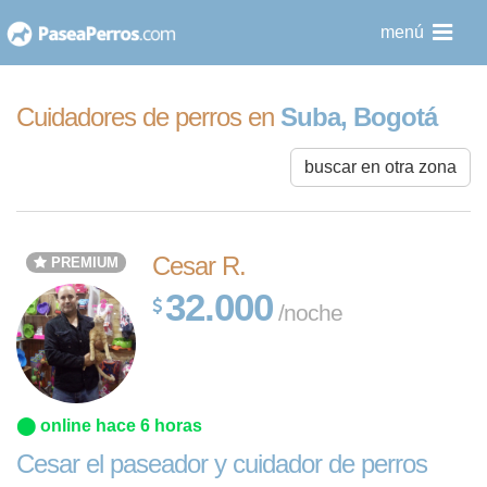
saltar
menú
al
contenido
Cuidadores de perros en
Suba, Bogotá
buscar en otra zona
Cesar R.
PREMIUM
32.000
/noche
⬤ online hace 6 horas
Cesar el paseador y cuidador de perros