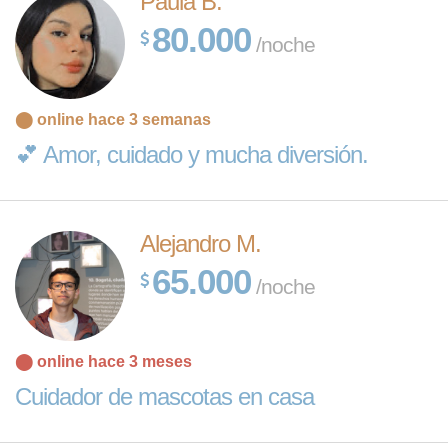
Paula B.
80.000
/noche
⬤ online hace 3 semanas
💕 Amor, cuidado y mucha diversión.
Alejandro M.
65.000
/noche
Leaflet
| Map
⬤ online hace 3 meses
data ©
OpenStreetMap
Cuidador de mascotas en casa
contributors,
CC-BY-SA
,
Imagery ©