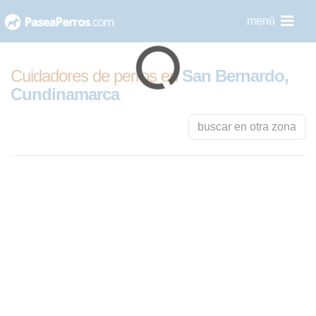
saltar
menú
al
contenido
Cuidadores de perros en
San Bernardo,
Cundinamarca
buscar en otra zona