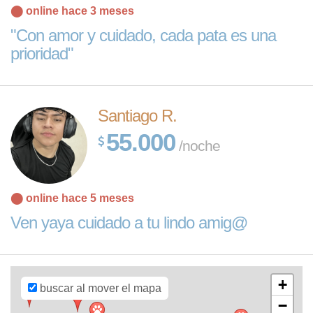
⬤ online hace 3 meses
"Con amor y cuidado, cada pata es una
prioridad"
Santiago R.
55.000
/noche
Leaflet
| Map
⬤ online hace 5 meses
data ©
OpenStreetMap
Ven yaya cuidado a tu lindo amig@
contributors,
CC-BY-SA
,
Imagery ©
Mapbox
+
buscar al mover el mapa
−