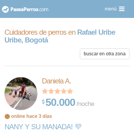
saltar
menú
al
contenido
Cuidadores de perros en
Rafael Uribe
Uribe, Bogotá
buscar en otra zona
Daniela A.
50.000
/noche
⬤ online hace 3 días
NANY Y SU MANADA! 💜