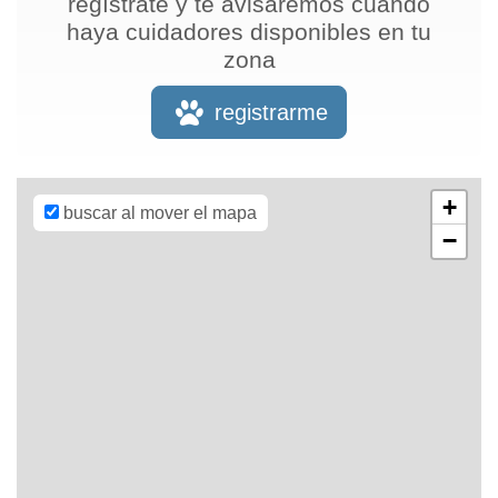
regístrate y te avisaremos cuando
haya cuidadores disponibles en tu
zona
Leaflet
| Map
data ©
OpenStreetMap
registrarme
contributors,
CC-BY-SA
,
Imagery ©
Mapbox
+
buscar al mover el mapa
−