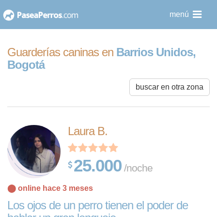
saltar
menú
al
contenido
Guarderías caninas en
Barrios Unidos,
Bogotá
buscar en otra zona
Laura B.
25.000
/noche
⬤ online hace 3 meses
Los ojos de un perro tienen el poder de