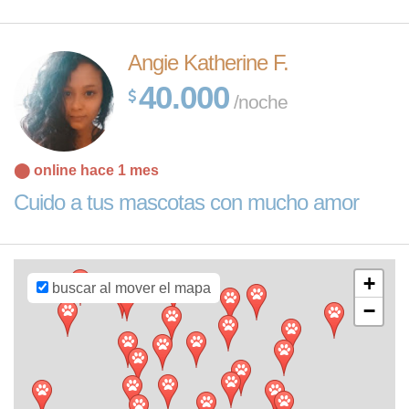
Angie Katherine F.
40.000
/noche
Leaflet
| Map
⬤ online hace 1 mes
data ©
OpenStreetMap
Cuido a tus mascotas con mucho amor
contributors,
CC-BY-SA
,
Imagery ©
Mapbox
+
buscar al mover el mapa
−