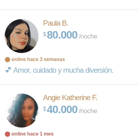
Paula B.
80.000
/noche
⬤ online hace 3 semanas
💕 Amor, cuidado y mucha diversión.
Angie Katherine F.
40.000
/noche
Leaflet
| Map
⬤ online hace 1 mes
data ©