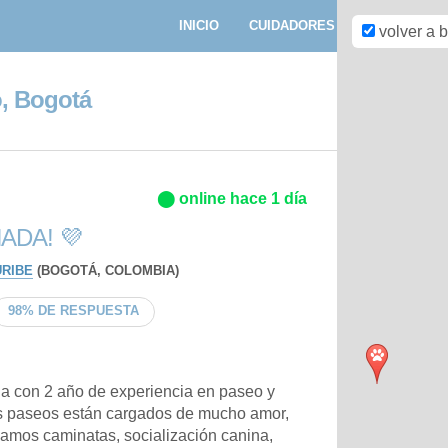
INICIO
CUIDADORES
PASEADORE
volver a 
o, Bogotá
⬤ online hace 1 día
ADA! 💜
URIBE
(BOGOTÁ, COLOMBIA)
98% DE RESPUESTA
ria con 2 año de experiencia en paseo y
s paseos están cargados de mucho amor,
zamos caminatas, socialización canina,