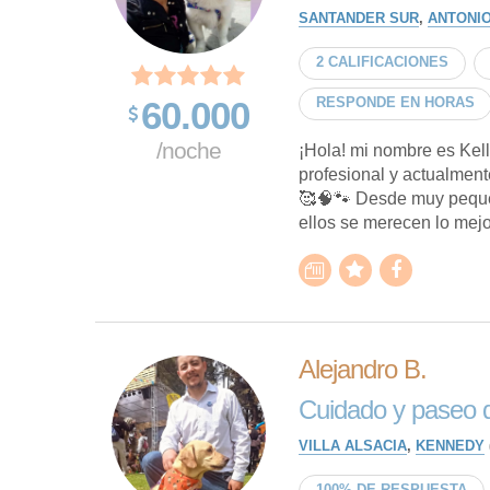
SANTANDER SUR
,
ANTONIO
2 CALIFICACIONES
60.000
RESPONDE EN HORAS
/noche
¡Hola! mi nombre es Kelly
profesional y actualmente
🥰🧠🐾 Desde muy peque
ellos se merecen lo mejor
Alejandro B.
Cuidado y paseo d
VILLA ALSACIA
,
KENNEDY
100% DE RESPUESTA