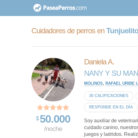
saltar
al
contenido
Cuidadores de perros en
Tunjuelit
Daniela A.
NANY Y SU MAN
MOLINOS
,
RAFAEL URIBE 
30 CALIFICACIONES
RESPONDE EN EL DÍA
50.000
Soy auxiliar de veterina
cuidado canino, nuestro
/noche
juegos y ladridos. Reali