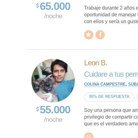
65.000
Trabaje durante 2 años 
oportunidad de manejar 
/noche
con ellos y sería un gust
Leon B.
Cuidare a tus per
COLINA CAMPESTRE
,
SUB
90% DE RESPUESTA
55.000
Soy una persona que ama
privilegio de compartir 
/noche
que es el verdadero amor