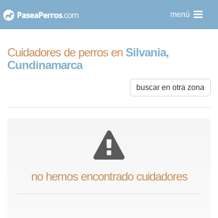
saltar
menú
al
contenido
Cuidadores de perros en
Silvania,
Cundinamarca
buscar en otra zona
no hemos encontrado cuidadores