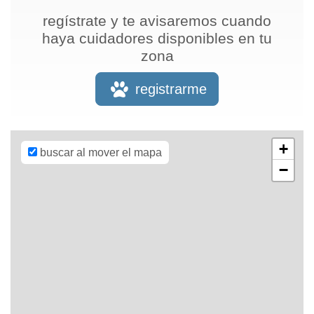
regístrate y te avisaremos cuando
haya cuidadores disponibles en tu
zona
Leaflet
| Map
data ©
OpenStreetMap
registrarme
contributors,
CC-BY-SA
,
Imagery ©
Mapbox
+
buscar al mover el mapa
−