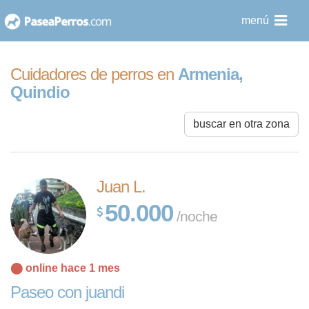
saltar
menú
al
contenido
Cuidadores de perros en
Armenia,
Quindio
buscar en otra zona
Juan L.
50.000
/noche
⬤ online hace 1 mes
Paseo con juandi