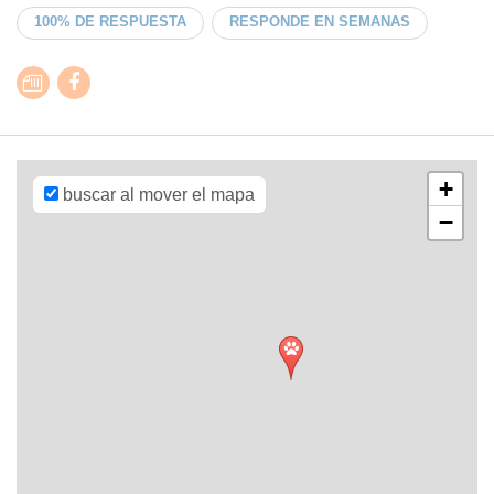
100% DE RESPUESTA
RESPONDE EN SEMANAS
Leaflet
| Map
data ©
OpenStreetMap
contributors,
CC-BY-SA
,
Imagery ©
Mapbox
+
buscar al mover el mapa
−