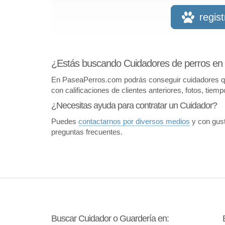
regis
¿Estás buscando Cuidadores de perros en
En PaseaPerros.com podrás conseguir cuidadores que 
con calificaciones de clientes anteriores, fotos, tiem
¿Necesitas ayuda para contratar un Cuidador?
Puedes
contactarnos por diversos medios
y con gust
preguntas frecuentes.
Buscar Cuidador o Guardería en: