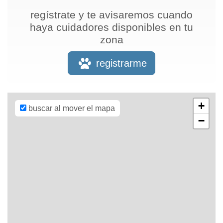
regístrate y te avisaremos cuando
haya cuidadores disponibles en tu
zona
Leaflet
| Map
data ©
OpenStreetMap
registrarme
contributors,
CC-BY-SA
,
Imagery ©
Mapbox
+
buscar al mover el mapa
−