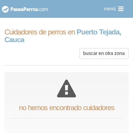
saltar
menú
al
contenido
Cuidadores de perros en
Puerto Tejada,
Cauca
buscar en otra zona
no hemos encontrado cuidadores