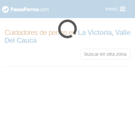
saltar
menú
al
contenido
Cuidadores de perros en
La Victoria, Valle
Del Cauca
buscar en otra zona