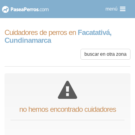
saltar
menú
al
contenido
Cuidadores de perros en
Facatativá,
Cundinamarca
buscar en otra zona
no hemos encontrado cuidadores