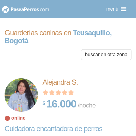
saltar
menú
al
contenido
Guarderías caninas en
Teusaquillo,
Bogotá
buscar en otra zona
Alejandra S.
16.000
/noche
⬤ online
Cuidadora encantadora de perros