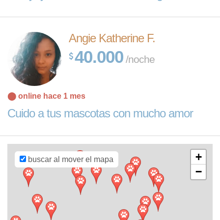
Angie Katherine F.
40.000
/noche
Leaflet
| Map
⬤ online hace 1 mes
data ©
OpenStreetMap
Cuido a tus mascotas con mucho amor
contributors,
CC-BY-SA
,
Imagery ©
Mapbox
+
buscar al mover el mapa
−