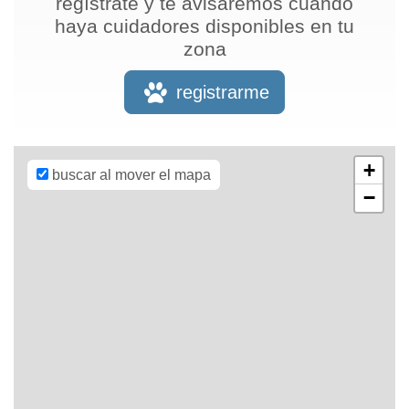
regístrate y te avisaremos cuando
haya cuidadores disponibles en tu
zona
Leaflet
| Map
data ©
OpenStreetMap
registrarme
contributors,
CC-BY-SA
,
Imagery ©
Mapbox
+
buscar al mover el mapa
−