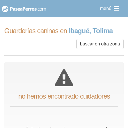
saltar
menú
al
contenido
Guarderías caninas en
Ibagué, Tolima
buscar en otra zona
no hemos encontrado cuidadores