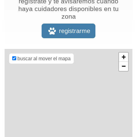
regístrate y te avisaremos cuando
haya cuidadores disponibles en tu
zona
Leaflet
| Map
data ©
OpenStreetMap
registrarme
contributors,
CC-BY-SA
,
Imagery ©
Mapbox
+
buscar al mover el mapa
−