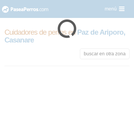
saltar
menú
al
contenido
Cuidadores de perros en
Paz de Ariporo,
Casanare
buscar en otra zona