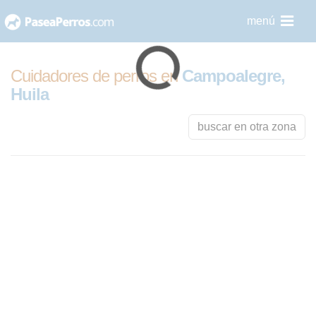
saltar
menú
al
contenido
Cuidadores de perros en
Campoalegre,
Huila
buscar en otra zona