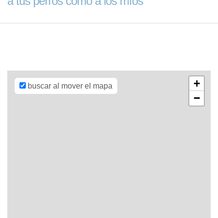
a tus perros como a los míos
Leaflet
| Map
data ©
OpenStreetMap
contributors,
CC-BY-SA
,
Imagery ©
Mapbox
+
buscar al mover el mapa
−