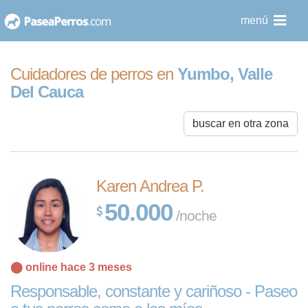
saltar
menú
al
contenido
Cuidadores de perros en
Yumbo, Valle
Del Cauca
buscar en otra zona
Karen Andrea P.
50.000
/noche
⬤ online hace 3 meses
Responsable, constante y cariñoso - Paseo