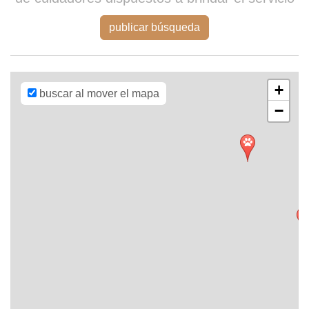
Leaflet
| Map
data ©
OpenStreetMap
publicar búsqueda
contributors,
CC-BY-SA
,
Imagery ©
Mapbox
+
buscar al mover el mapa
−