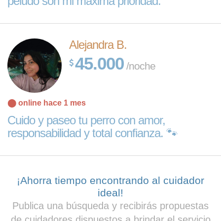
peludo son mi máxima prioridad.
Alejandra B.
45.000
/noche
⬤ online hace 1 mes
Cuido y paseo tu perro con amor,
responsabilidad y total confianza. 🐾
¡Ahorra tiempo encontrando al cuidador
ideal!
Publica una búsqueda y recibirás propuestas
de cuidadores dispuestos a brindar el servicio