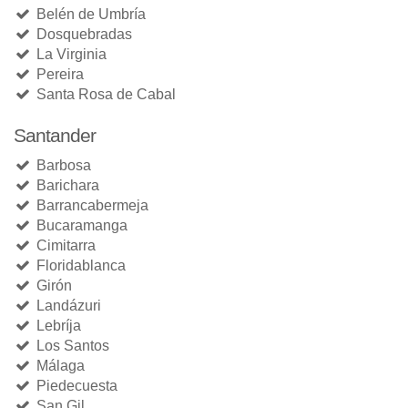
Belén de Umbría
Dosquebradas
La Virginia
Pereira
Santa Rosa de Cabal
Santander
Barbosa
Barichara
Barrancabermeja
Bucaramanga
Cimitarra
Floridablanca
Girón
Landázuri
Lebríja
Los Santos
Málaga
Piedecuesta
San Gil