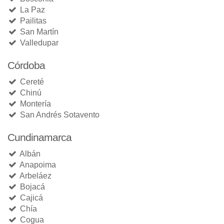
La Paz
Pailitas
San Martín
Valledupar
Córdoba
Cereté
Chinú
Montería
San Andrés Sotavento
Cundinamarca
Albán
Anapoima
Arbeláez
Bojacá
Cajicá
Chía
Cogua