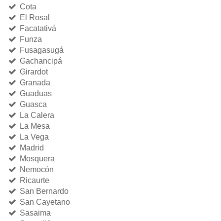
Cota
El Rosal
Facatativá
Funza
Fusagasugá
Gachancipá
Girardot
Granada
Guaduas
Guasca
La Calera
La Mesa
La Vega
Madrid
Mosquera
Nemocón
Ricaurte
San Bernardo
San Cayetano
Sasaima