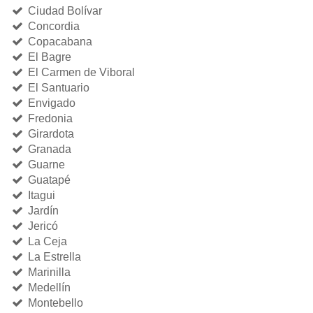
Ciudad Bolívar
Concordia
Copacabana
El Bagre
El Carmen de Viboral
El Santuario
Envigado
Fredonia
Girardota
Granada
Guarne
Guatapé
Itagui
Jardín
Jericó
La Ceja
La Estrella
Marinilla
Medellín
Montebello