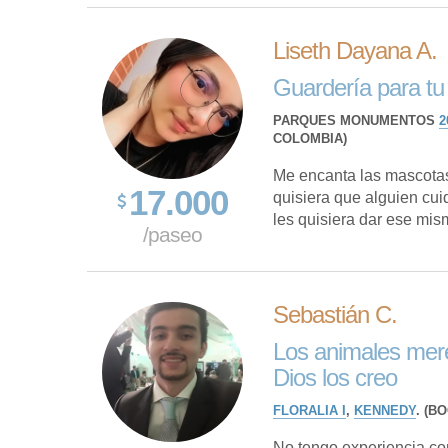
Liseth Dayana A.
Guardería para tu
PARQUES MONUMENTOS
2
COLOMBIA)
Me encanta las mascotas 
17.000
quisiera que alguien cui
les quisiera dar ese mism
/paseo
Sebastián C.
Los animales mere
Dios los creo
FLORALIA I
,
KENNEDY
. (B
No tengo experiencia c