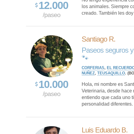
12.000
los animales. Siempre co
creado. También les doy
/paseo
Santiago R.
Paseos seguros y 
🐾
CORFERIAS
,
EL RECUERD
NUÑEZ
,
TEUSAQUILLO
. (B
10.000
Hola, mi nombre es Sant
Veterinaria, desde hace 
/paseo
entiendo que cada uno t
personalidad diferentes. 
Luis Eduardo B.