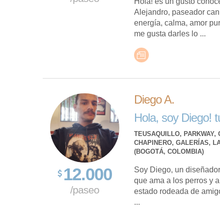
Hola! es un gusto conoce
Alejandro, paseador cani
energía, calma, amor pur
me gusta darles lo ...
Diego A.
Hola, soy Diego! 
TEUSAQUILLO, PARKWAY, 
CHAPINERO, GALERÍAS, L
(BOGOTÁ, COLOMBIA)
12.000
Soy Diego, un diseñador 
que ama a los perros y a
/paseo
estado rodeada de amigo
...