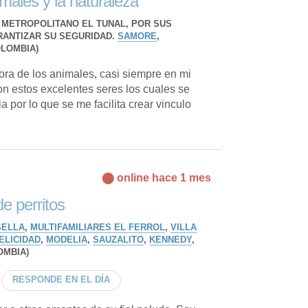
males y la naturaleza
 METROPOLITANO EL TUNAL, POR SUS
RANTIZAR SU SEGURIDAD.
SAMORE
,
OLOMBIA)
ra de los animales, casi siempre en mi
n estos excelentes seres los cuales se
ia por lo que se me facilita crear vinculo
⬤ online hace 1 mes
e perritos
ELLA
,
MULTIFAMILIARES EL FERROL
,
VILLA
ELICIDAD
,
MODELIA
,
SAUZALITO
,
KENNEDY
,
OMBIA)
RESPONDE EN EL DÍA