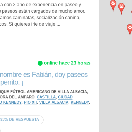
ria con 2 año de experiencia en paseo y
s paseos están cargados de mucho amor,
zamos caminatas, socialización canina,
. Si quieres irte de viaje ...
⬤ online hace 23 horas
 nombre es Fabián, doy paseos
perrito. ¡
RQUE FÚTBOL AMERICANO DE VILLA ALSACIA,
ORA DEL AMPARO.
CASTILLA
,
CIUDAD
O KENNEDY
,
PIO XII
,
VILLA ALSACIA
,
KENNEDY
.
95% DE RESPUESTA