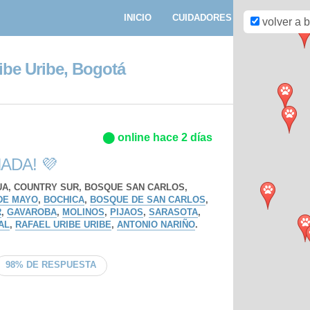
INICIO
CUIDADORES
PASEADORE
volver a 
ibe Uribe, Bogotá
⬤ online hace 2 días
ADA! 💜
A, COUNTRY SUR, BOSQUE SAN CARLOS,
DE MAYO
,
BOCHICA
,
BOSQUE DE SAN CARLOS
,
R
,
GAVAROBA
,
MOLINOS
,
PIJAOS
,
SARASOTA
,
AL
,
RAFAEL URIBE URIBE
,
ANTONIO NARIÑO
.
98% DE RESPUESTA