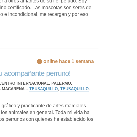
r a otros amantes de su fiel peludo. Soy
no certificado. Las mascotas son seres de
o e incondicional, me recargan y por eso
⬤ online hace 1 semana
tu acompañante perruno!
CENTRO INTERNACIONAL, PALERMO,
A MACARENA...
TEUSAQUILLO
,
TEUSAQUILLO
.
gráfico y practicante de artes marciales
 los animales en general. Toda mi vida ha
s perrunos con quienes he establecido los