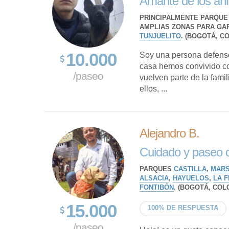
Amante de los ani
PRINCIPALMENTE PARQUE
AMPLIAS ZONAS PARA GA
TUNJUELITO
. (BOGOTÁ, C
10.000
Soy una persona defenso
casa hemos convivido co
/paseo
vuelven parte de la famil
ellos, ...
Alejandro B.
Cuidado y paseo d
PARQUES
CASTILLA
,
MARS
ALSACIA
,
HAYUELOS
,
LA F
FONTIBÓN
. (BOGOTÁ, COL
15.000
100% DE RESPUESTA
/paseo