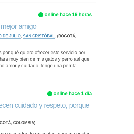
⬤ online hace 19 horas
 mejor amigo
0 DE JULIO
,
SAN CRISTÓBAL
. (BOGOTÁ,
por qué quiero ofrecer este servicio por
dara muy bien de mis gatos y perro así que
o amor y cuidado, tengo una perrita ...
⬤ online hace 1 día
cen cuidado y respeto, porque
OGOTÁ, COLOMBIA)
omo paseador de mascotas, pero me gustan