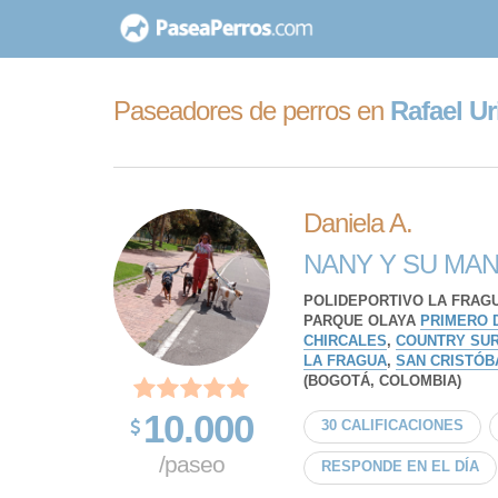
saltar
al
contenido
Paseadores de perros en
Rafael Ur
Daniela A.
NANY Y SU MAN
POLIDEPORTIVO LA FRAGU
PARQUE OLAYA
PRIMERO 
CHIRCALES
,
COUNTRY SU
LA FRAGUA
,
SAN CRISTÓB
(BOGOTÁ, COLOMBIA)
10.000
30 CALIFICACIONES
/paseo
RESPONDE EN EL DÍA