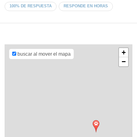
100% DE RESPUESTA
RESPONDE EN HORAS
Leaflet
| Map
data ©
OpenStreetMap
contributors,
CC-BY-SA
,
Imagery ©
Mapbox
+
buscar al mover el mapa
−