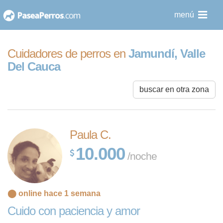
saltar
menú
al
contenido
Cuidadores de perros en
Jamundí, Valle
Del Cauca
buscar en otra zona
Paula C.
10.000
/noche
⬤ online hace 1 semana
Cuido con paciencia y amor