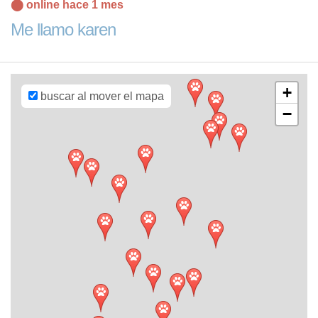
Leaflet
| Map
⬤ online hace 1 mes
data ©
OpenStreetMap
Me llamo karen
contributors,
CC-BY-SA
,
Imagery ©
Mapbox
+
buscar al mover el mapa
−