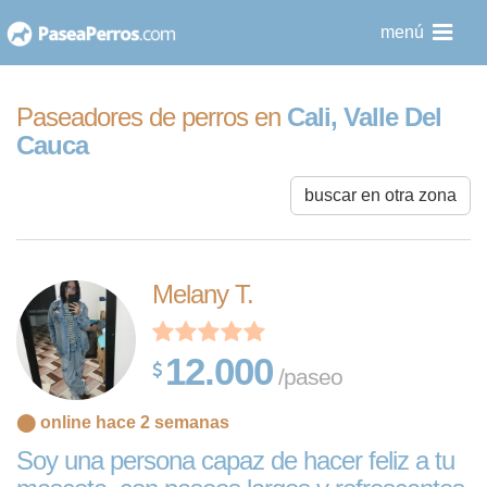
saltar
menú
al
contenido
Paseadores de perros en
Cali, Valle Del
Cauca
buscar en otra zona
Melany T.
12.000
/paseo
⬤ online hace 2 semanas
Soy una persona capaz de hacer feliz a tu