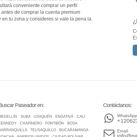
ltará conveniente comprar un perfil
 antes de comprar la cuenta premium
en tu zona y consideres si vale la pena la
¿
C
E
Buscar Paseador en:
Contáctanos:
WhatsApp
MEDELLÍN
SUBA
USAQUÉN
ENGATIVÁ
CALI
+12062
KENNEDY
CHAPINERO
FONTIBÓN
BOSA
BARRANQUILLA
TEUSAQUILLO
BUCARAMANGA
Email:
info@pa
SOACHA
BARRIOS UNIDOS
CIUDAD BOLÍVAR