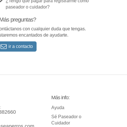
¿Tengo que pagar para registrarme como
paseador o cuidador?
Más preguntas?
ontáctanos con cualquier duda que tengas.
staremos encantados de ayudarte.
ir a contacto
Más info:
:
Ayuda
382660
Sé Paseador o
Cuidador
seaperros.com