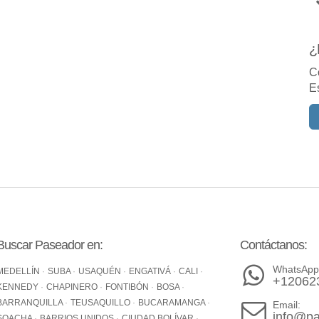
¿
C
E
Buscar Paseador en:
Contáctanos:
WhatsApp
MEDELLÍN
SUBA
USAQUÉN
ENGATIVÁ
CALI
+12062
KENNEDY
CHAPINERO
FONTIBÓN
BOSA
BARRANQUILLA
TEUSAQUILLO
BUCARAMANGA
Email:
info@pa
SOACHA
BARRIOS UNIDOS
CIUDAD BOLÍVAR