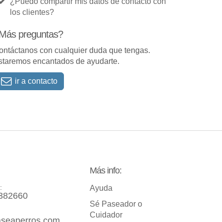
¿Puedo compartir mis datos de contacto con
los clientes?
Más preguntas?
ontáctanos con cualquier duda que tengas.
staremos encantados de ayudarte.
ir a contacto
Más info:
:
Ayuda
382660
Sé Paseador o
Cuidador
seaperros.com